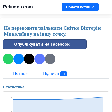
Petitions.com
Подати петицію
Не переводити/звільняти Снітко Вікторію
Миколаївну на іншу точку.
Опублікувати на Facebook
Петиція
Підписи
13
Статистика
13
7