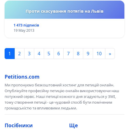
Проти скасування потягів на Львів
1 473 підписів
19 May 2013
1
2
3
4
5
6
7
8
9
10
»
Petitions.com
Ми пропонуємо безкоштовний хостинг для петицій онлайн.
Опублікуйте професійну петицію онлайн використовуючи наш
потужний сервіс. Наші петиції кожного дня згадуються у ЗМІ,
тому створення петиції - це чудовий спосіб бути поміченим
громадськістю та впливовими людьми.
Посібники
Ще