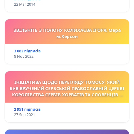
22 Mar 2014
ЗВІЛЬНІТЬ З ПОЛОНУ КОЛИХАЄВА ІГОРЯ, мера
м.Херсон
3 082 підписів
8 Nov 2022
ІНІЦІАТИВА ЩОДО ПЕРЕГЛЯДУ TОМОСУ, ЯКИЙ
БУВ ВРУЧЕНИЙ СЕРБСЬКІЙ ПРАВОСЛАВНІЙ ЦЕРКВІ
КОРОЛІВСТВА СЕРБІВ ХОРВАТІВ ТА СЛОВЕНЦІВ У
1922 Р.
2 951 підписів
27 Sep 2021