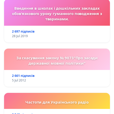
Введення в школах і дошкільних закладах
обов'язкового уроку гуманного поводження з
тваринами.
2 697 підписів
28 Jul 2019
За скасування закону № 9073"Про засади
державної мовної політики"
2 661 підписів
5 Jul 2012
Частоти для Українського радіо