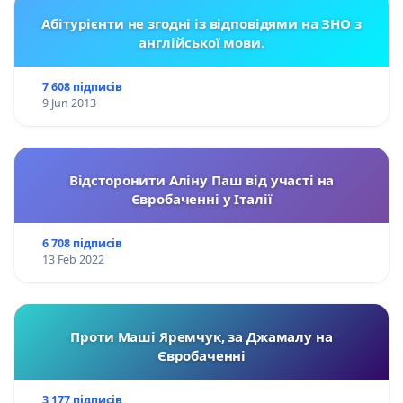
Абітурієнти не згодні із відповідями на ЗНО з
англійської мови.
7 608 підписів
9 Jun 2013
Відсторонити Аліну Паш від участі на
Євробаченні у Італії
6 708 підписів
13 Feb 2022
Проти Маші Яремчук, за Джамалу на
Євробаченні
3 177 підписів