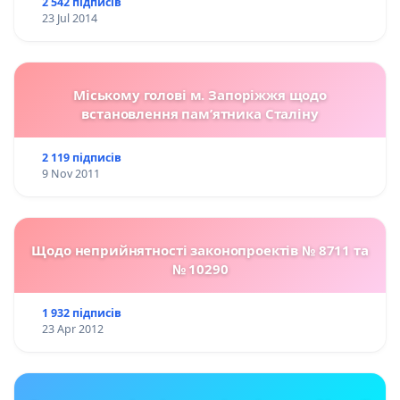
2 542 підписів
23 Jul 2014
Міському голові м. Запоріжжя щодо
встановлення пам’ятника Сталіну
2 119 підписів
9 Nov 2011
Щодо неприйнятності законопроектів № 8711 та
№ 10290
1 932 підписів
23 Apr 2012