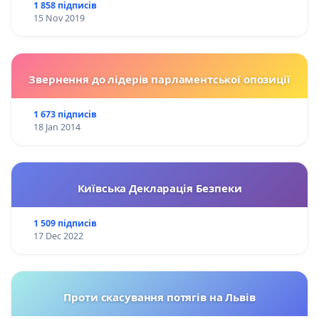
1 858 підписів
15 Nov 2019
Звернення до лідерів парламентської опозиції
1 673 підписів
18 Jan 2014
Київська Декларація Безпеки
1 509 підписів
17 Dec 2022
Проти скасування потягів на Львів