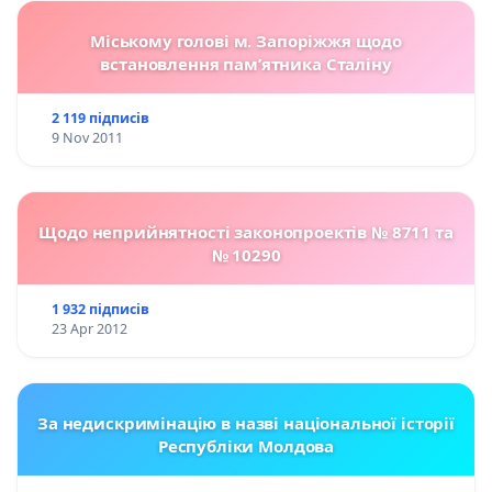
Міському голові м. Запоріжжя щодо
встановлення пам’ятника Сталіну
2 119 підписів
9 Nov 2011
Щодо неприйнятності законопроектів № 8711 та
№ 10290
1 932 підписів
23 Apr 2012
За недискримінацію в назві національної історії
Республіки Молдова