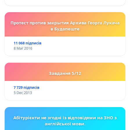
Протест против закрытия Архива Георга Лукача
в Будапеште
11 068 підписів
8 Mar 2016
Завдання 5/12
7 729 підписів
5 Dec 2013
Абітурієнти не згодні із відповідями на ЗНО з
англійської мови.