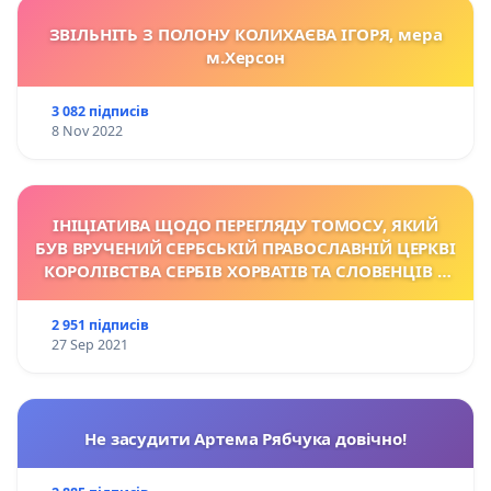
ЗВІЛЬНІТЬ З ПОЛОНУ КОЛИХАЄВА ІГОРЯ, мера
м.Херсон
3 082 підписів
8 Nov 2022
ІНІЦІАТИВА ЩОДО ПЕРЕГЛЯДУ TОМОСУ, ЯКИЙ
БУВ ВРУЧЕНИЙ СЕРБСЬКІЙ ПРАВОСЛАВНІЙ ЦЕРКВІ
КОРОЛІВСТВА СЕРБІВ ХОРВАТІВ ТА СЛОВЕНЦІВ У
1922 Р.
2 951 підписів
27 Sep 2021
Не засудити Артема Рябчука довічно!