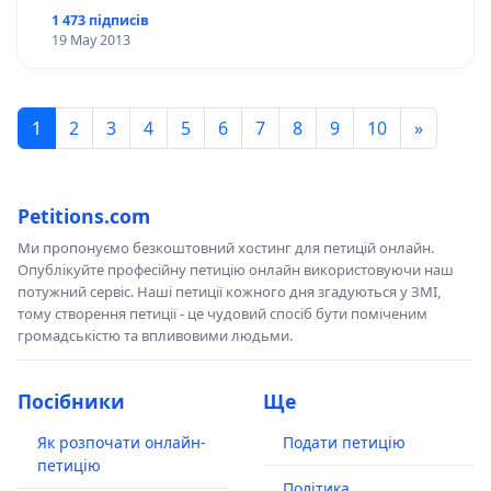
1 473 підписів
19 May 2013
1
2
3
4
5
6
7
8
9
10
»
Petitions.com
Ми пропонуємо безкоштовний хостинг для петицій онлайн.
Опублікуйте професійну петицію онлайн використовуючи наш
потужний сервіс. Наші петиції кожного дня згадуються у ЗМІ,
тому створення петиції - це чудовий спосіб бути поміченим
громадськістю та впливовими людьми.
Посібники
Ще
Як розпочати онлайн-
Подати петицію
петицію
Політика