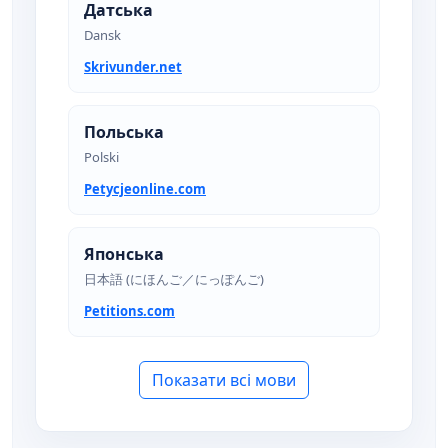
Датська
Dansk
Skrivunder.net
Польська
Polski
Petycjeonline.com
Японська
日本語 (にほんご／にっぽんご)
Petitions.com
Показати всі мови