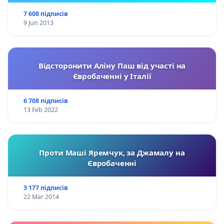
7 608 підписів
9 Jun 2013
Відсторонити Аліну Паш від участі на
Євробаченні у Італії
6 708 підписів
13 Feb 2022
Проти Маші Яремчук, за Джамалу на
Євробаченні
3 177 підписів
22 Mar 2014