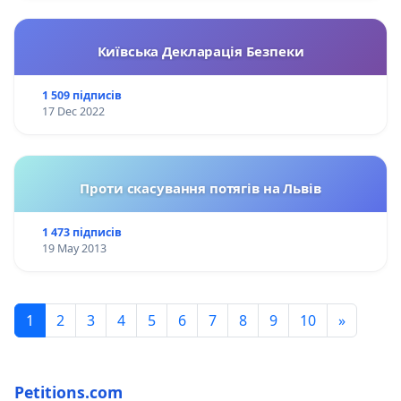
Київська Декларація Безпеки
1 509 підписів
17 Dec 2022
Проти скасування потягів на Львів
1 473 підписів
19 May 2013
1
2
3
4
5
6
7
8
9
10
»
Petitions.com