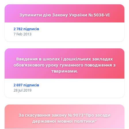
Зупинити дію Закону України № 5038-VI
2 782 підписів
7 Feb 2013
Введення в школах і дошкільних закладах
обов'язкового уроку гуманного поводження з
тваринами.
2 697 підписів
28 Jul 2019
За скасування закону № 9073"Про засади
державної мовної політики"