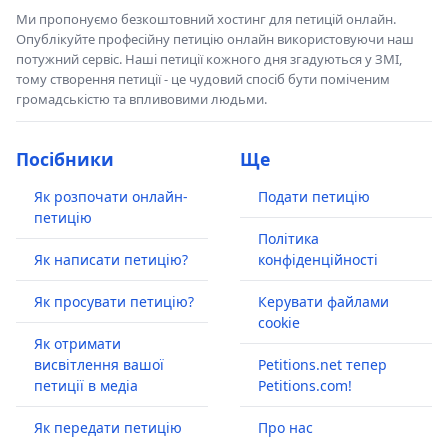
Ми пропонуємо безкоштовний хостинг для петицій онлайн.
Опублікуйте професійну петицію онлайн використовуючи наш
потужний сервіс. Наші петиції кожного дня згадуються у ЗМІ,
тому створення петиції - це чудовий спосіб бути поміченим
громадськістю та впливовими людьми.
Посібники
Ще
Як розпочати онлайн-
Подати петицію
петицію
Політика
Як написати петицію?
конфіденційності
Як просувати петицію?
Керувати файлами
cookie
Як отримати
висвітлення вашої
Petitions.net тепер
петиції в медіа
Petitions.com!
Як передати петицію
Про нас