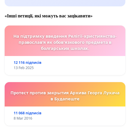
«Інші петиції, які можуть вас зацікавити»
На підтримку введення Релігії-християнства-
православ'я як обов'язкового предмета в
болгарських школах.
12 116 підписів
13 Feb 2025
Протест против закрытия Архива Георга Лукача
в Будапеште
11 068 підписів
8 Mar 2016