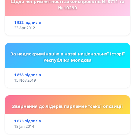
Щодо неприйнятності законопроектів № 8711 та
№ 10290
1 932 підписів
23 Apr 2012
За недискримінацію в назві національної історії
Республіки Молдова
1 858 підписів
15 Nov 2019
Звернення до лідерів парламентської опозиції
1 673 підписів
18 Jan 2014