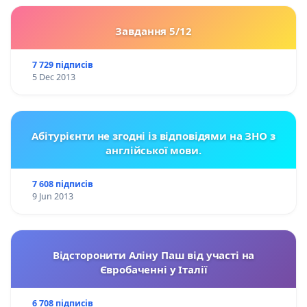
Завдання 5/12
7 729 підписів
5 Dec 2013
Абітурієнти не згодні із відповідями на ЗНО з
англійської мови.
7 608 підписів
9 Jun 2013
Відсторонити Аліну Паш від участі на
Євробаченні у Італії
6 708 підписів