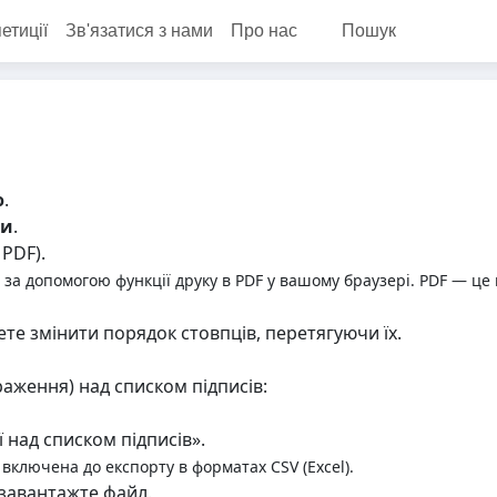
етиції
Зв'язатися з нами
Про нас
Пошук
ю
.
си
.
PDF).
за допомогою функції друку в PDF у вашому браузері. PDF — це 
ете змінити порядок стовпців, перетягуючи їх.
раження) над списком підписів:
 над списком підписів».
включена до експорту в форматах CSV (Excel).
 завантажте файл.