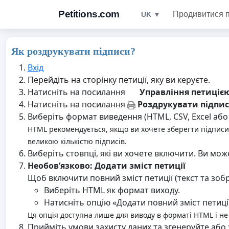
Petitions.com
Продивитися п
UK ▼
Як роздрукувати підписи?
Вхід
Перейдіть на сторінку петиції, яку ви керуєте.
Натисніть на посилання
Управління петиціє
Натисніть на посилання
Роздрукувати підпи
Виберіть формат виведення (HTML, CSV, Excel або 
HTML рекомендується, якщо ви хочете зберегти підписи 
великою кількістю підписів.
Виберіть стовпці, які ви хочете включити. Ви мож
Необов’язково: Додати зміст петиції
Щоб включити повний зміст петиції (текст та зоб
Виберіть HTML як формат виходу.
Натисніть опцію «Додати повний зміст петиції
Ця опція доступна лише для виводу в форматі HTML і не 
Прийміть умови захисту даних та згенеруйте або