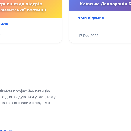
ернення до лідерів
Київська Декларація 
аментської опозиції
1 509 підписів
писів
4
17 Dec 2022
ікуйте професійну петицію
го дня згадуються у ЗМІ, тому
істю та впливовими людьми.