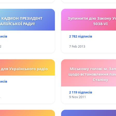
 КАДМОН ПРЕЗИДЕНТ
Зупинити дію Закону У
ТАЛІЙСЬКОЇ РАДИ!
5038-VI
писів
2 782 підписів
2
7 Feb 2013
 для Українського радіо
Міському голові м. За
щодо встановлення па
Сталіну
писів
2 119 підписів
4
9 Nov 2011