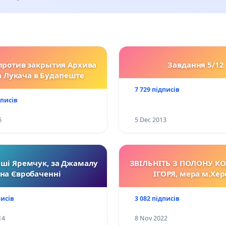
против закрытия Архива
Завдання 5/12
а Лукача в Будапеште
7 729 підписів
дписів
6
5 Dec 2013
ші Яремчук, за Джамалу
ЗВІЛЬНІТЬ З ПОЛОНУ К
на Євробаченні
ІГОРЯ, мера м.Хер
писів
3 082 підписів
14
8 Nov 2022