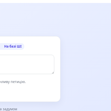
На базі ШІ
онливу петицію.
за задумом