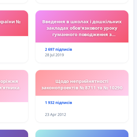
країни №
Введення в школах і дошкільних
закладах обов'язкового уроку
гуманного поводження з
тваринами.
2 697 підписів
28 Jul 2019
поріжжя
Щодо неприйнятності
м’ятника
законопроектів № 8711 та № 10290
1 932 підписів
23 Apr 2012