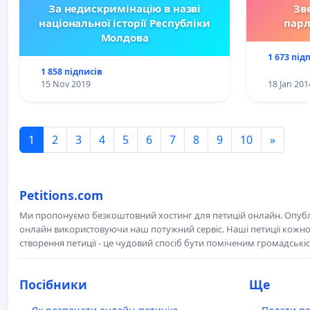
За недискримінацію в назві
Зв
національної історії Республіки
парл
Молдова
1 673 під
1 858 підписів
15 Nov 2019
18 Jan 201
1
2
3
4
5
6
7
8
9
10
»
Petitions.com
Ми пропонуємо безкоштовний хостинг для петицій онлайн. Опубл
онлайн використовуючи наш потужний сервіс. Наші петиції кожно
створення петиції - це чудовий спосіб бути поміченим громадськ
Посібники
Ще