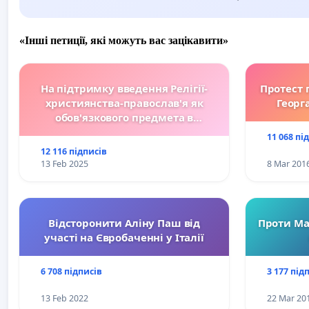
«Інші петиції, які можуть вас зацікавити»
На підтримку введення Релігії-
Протест 
християнства-православ'я як
Георг
обов'язкового предмета в
болгарських школах.
11 068 пі
12 116 підписів
13 Feb 2025
8 Mar 201
Відсторонити Аліну Паш від
Проти Ма
участі на Євробаченні у Італії
6 708 підписів
3 177 під
13 Feb 2022
22 Mar 20