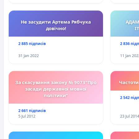
Не засудити Артема Рябчука
АДАМ
довічно!
І
2 885 підписів
2 836 під
31 Jan 2022
11 Jan 202
За скасування закону № 9073"Про
Частоти
засади державної мовної
політики"
2 542 під
2 661 підписів
5 Jul 2012
23 Jul 201