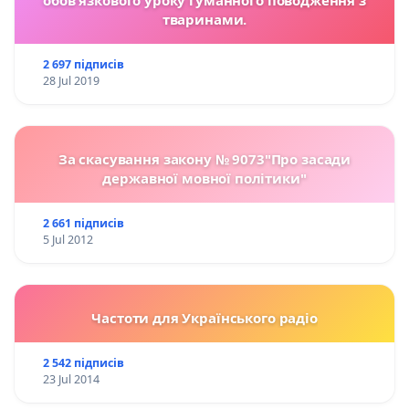
тваринами.
2 697 підписів
28 Jul 2019
За скасування закону № 9073"Про засади
державної мовної політики"
2 661 підписів
5 Jul 2012
Частоти для Українського радіо
2 542 підписів
23 Jul 2014