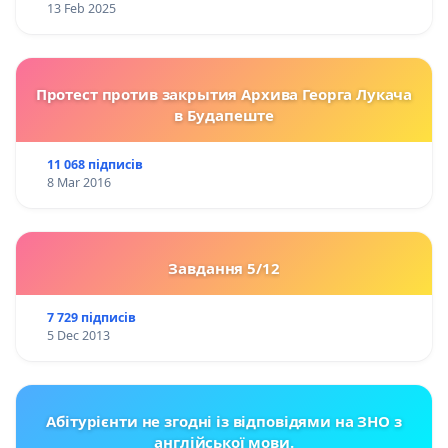
13 Feb 2025
Протест против закрытия Архива Георга Лукача
в Будапеште
11 068 підписів
8 Mar 2016
Завдання 5/12
7 729 підписів
5 Dec 2013
Абітурієнти не згодні із відповідями на ЗНО з
англійської мови.