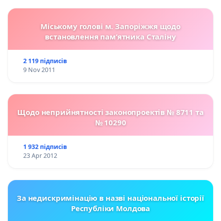
Міському голові м. Запоріжжя щодо
встановлення пам’ятника Сталіну
2 119 підписів
9 Nov 2011
Щодо неприйнятності законопроектів № 8711 та
№ 10290
1 932 підписів
23 Apr 2012
За недискримінацію в назві національної історії
Республіки Молдова