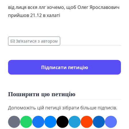
від лиця всєя ллг хочемо, щоб Олег Ярославович
прийшов 21.12 в халаті
Зв’язатися з автором
Підписати петицію
Поширити цю петицію
Допоможіть цій петиції зібрати більше підписів.