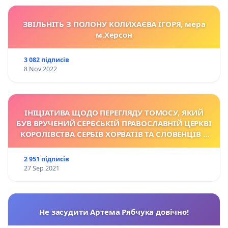
ЗВІЛЬНІТЬ З ПОЛОНУ КОЛИХАЄВА ІГОРЯ, мера
м.Херсон
3 082 підписів
8 Nov 2022
ІНІЦІАТИВА ЩОДО ПЕРЕГЛЯДУ TОМОСУ, ЯКИЙ
БУВ ВРУЧЕНИЙ СЕРБСЬКІЙ ПРАВОСЛАВНІЙ ЦЕРКВІ
КОРОЛІВСТВА СЕРБІВ ХОРВАТІВ ТА СЛОВЕНЦІВ У
1922 Р.
2 951 підписів
27 Sep 2021
Не засудити Артема Рябчука довічно!