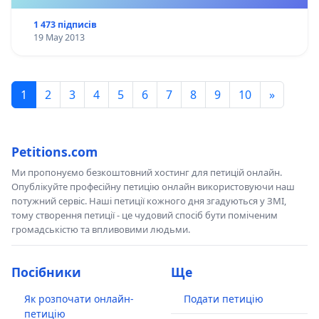
1 473 підписів
19 May 2013
1
2
3
4
5
6
7
8
9
10
»
Petitions.com
Ми пропонуємо безкоштовний хостинг для петицій онлайн.
Опублікуйте професійну петицію онлайн використовуючи наш
потужний сервіс. Наші петиції кожного дня згадуються у ЗМІ,
тому створення петиції - це чудовий спосіб бути поміченим
громадськістю та впливовими людьми.
Посібники
Ще
Як розпочати онлайн-
Подати петицію
петицію