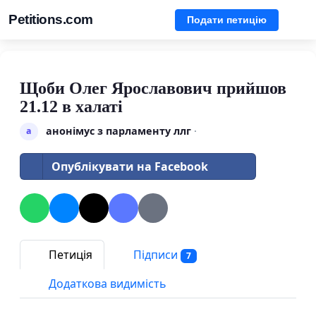
Petitions.com
Подати петицію
Щоби Олег Ярославович прийшов
21.12 в халаті
анонімус з парламенту ллг
·
а
Опублікувати на Facebook
Петиція
Підписи
7
Додаткова видимість