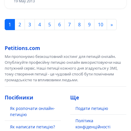
19 May 2013
1
2
3
4
5
6
7
8
9
10
»
Petitions.com
Ми пропонуємо безкоштовний хостинг для петицій онлайн.
Опублікуйте професійну петицію онлайн використовуючи наш
потужний сервіс. Наші петиції кожного дня згадуються у ЗМІ,
тому створення петиції - це чудовий спосіб бути поміченим
громадськістю та впливовими людьми.
Посібники
Ще
Як розпочати онлайн-
Подати петицію
петицію
Політика
Як написати петицію?
конфіденційності