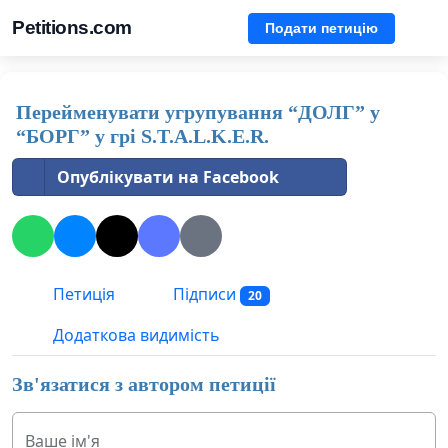
Petitions.com
Подати петицію
Перейменувати угрупування “ДОЛГ” у
“БОРГ” у грі S.T.A.L.K.E.R.
Опублікувати на Facebook
Петиція
Підписи
20
Додаткова видимість
Зв'язатися з автором петиції
Ваше ім'я