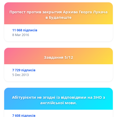
Протест против закрытия Архива Георга Лукача
в Будапеште
11 068 підписів
8 Mar 2016
Завдання 5/12
7 729 підписів
5 Dec 2013
Абітурієнти не згодні із відповідями на ЗНО з
англійської мови.
7 608 підписів