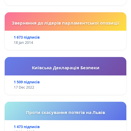
Звернення до лідерів парламентської опозиції
1 673 підписів
18 Jan 2014
Київська Декларація Безпеки
1 509 підписів
17 Dec 2022
Проти скасування потягів на Львів
1 473 підписів