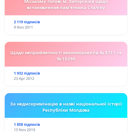
Міському голові м. Запоріжжя щодо
встановлення пам’ятника Сталіну
2 119 підписів
9 Nov 2011
Щодо неприйнятності законопроектів № 8711 та
№ 10290
1 932 підписів
23 Apr 2012
За недискримінацію в назві національної історії
Республіки Молдова
1 858 підписів
15 Nov 2019