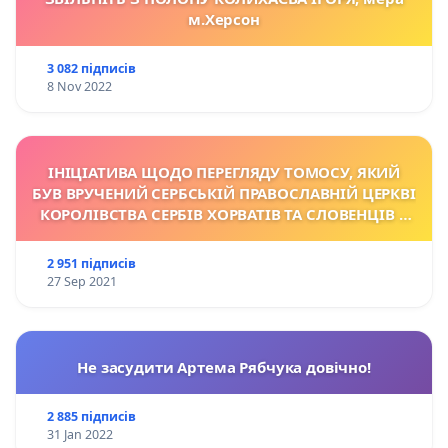
м.Херсон
3 082 підписів
8 Nov 2022
ІНІЦІАТИВА ЩОДО ПЕРЕГЛЯДУ TОМОСУ, ЯКИЙ
БУВ ВРУЧЕНИЙ СЕРБСЬКІЙ ПРАВОСЛАВНІЙ ЦЕРКВІ
КОРОЛІВСТВА СЕРБІВ ХОРВАТІВ ТА СЛОВЕНЦІВ У
1922 Р.
2 951 підписів
27 Sep 2021
Не засудити Артема Рябчука довічно!
2 885 підписів
31 Jan 2022