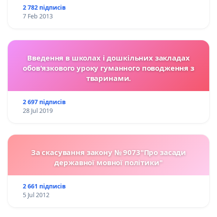
2 782 підписів
7 Feb 2013
Введення в школах і дошкільних закладах
обов'язкового уроку гуманного поводження з
тваринами.
2 697 підписів
28 Jul 2019
За скасування закону № 9073"Про засади
державної мовної політики"
2 661 підписів
5 Jul 2012