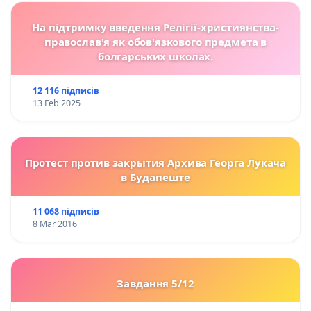
На підтримку введення Релігії-християнства-
православ'я як обов'язкового предмета в
болгарських школах.
12 116 підписів
13 Feb 2025
Протест против закрытия Архива Георга Лукача
в Будапеште
11 068 підписів
8 Mar 2016
Завдання 5/12