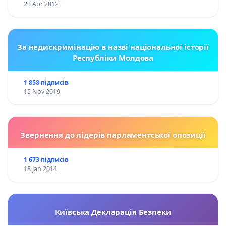
23 Apr 2012
За недискримінацію в назві національної історії
Республіки Молдова
1 858 підписів
15 Nov 2019
Звернення до лідерів парламентської опозиції
1 673 підписів
18 Jan 2014
Київська Декларація Безпеки