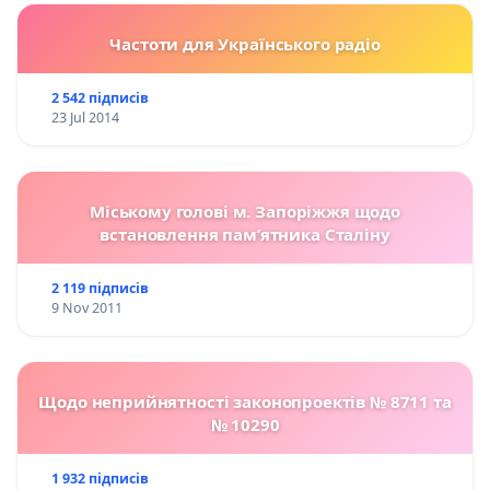
Частоти для Українського радіо
2 542 підписів
23 Jul 2014
Міському голові м. Запоріжжя щодо
встановлення пам’ятника Сталіну
2 119 підписів
9 Nov 2011
Щодо неприйнятності законопроектів № 8711 та
№ 10290
1 932 підписів