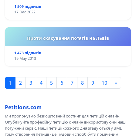
1 509 підписів
17 Dec 2022
Проти скасування потягів на Львів
1 473 підписів
19 May 2013
1
2
3
4
5
6
7
8
9
10
»
Petitions.com
Ми пропонуємо безкоштовний хостинг для петицій онлайн.
Опублікуйте професійну петицію онлайн використовуючи наш
потужний сервіс. Наші петиції кожного дня згадуються у ЗМІ,
тому створення петиції - це чудовий спосіб бути поміченим