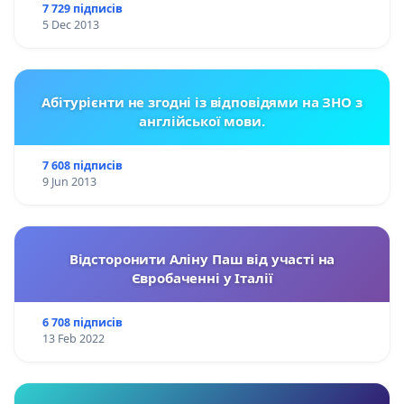
7 729 підписів
5 Dec 2013
Абітурієнти не згодні із відповідями на ЗНО з
англійської мови.
7 608 підписів
9 Jun 2013
Відсторонити Аліну Паш від участі на
Євробаченні у Італії
6 708 підписів
13 Feb 2022