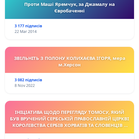
Проти Маші Яремчук, за Джамалу на
Євробаченні
3 177 підписів
22 Mar 2014
ЗВІЛЬНІТЬ З ПОЛОНУ КОЛИХАЄВА ІГОРЯ, мера
м.Херсон
3 082 підписів
8 Nov 2022
ІНІЦІАТИВА ЩОДО ПЕРЕГЛЯДУ TОМОСУ, ЯКИЙ
БУВ ВРУЧЕНИЙ СЕРБСЬКІЙ ПРАВОСЛАВНІЙ ЦЕРКВІ
КОРОЛІВСТВА СЕРБІВ ХОРВАТІВ ТА СЛОВЕНЦІВ У
1922 Р.