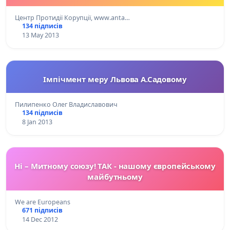
Центр Протидії Корупції, www.anta…
134 підписів
13 May 2013
Імпічмент меру Львова А.Садовому
Пилипенко Олег Владиславович
134 підписів
8 Jan 2013
Ні – Митному союзу! ТАК - нашому європейському
майбутньому
We are Europeans
671 підписів
14 Dec 2012