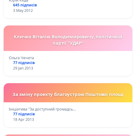
Юрій Кеда
645 підписів
3 May 2012
Кличко Віталію Володимировичу, політичній
партії "УДАР"
Ольга Чечета
77 підписів
29 Jan 2013
За зміну проекту благоустрою Поштової площі
Ініціатива "За доступний громадсь…
77 підписів
18 Apr 2013