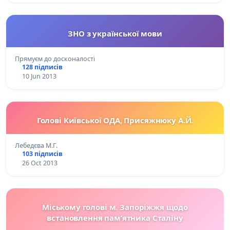
ЗНО з української мови
Прямуєм до досконалості
128 підписів
10 Jun 2013
Голові Київської ОДА, Присяжнюку А.Й.
Лебедєва М.Г.
103 підписів
26 Oct 2013
Міському голові м. Запоріжжя щодо
встановлення пам’ятника Сталіну