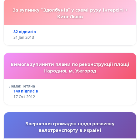
За зупинку “Здолбунів” у схемі руху Інтерсіті +
Київ-Львів
82 підписів
31 Jan 2013
Вимога зупинити плани по реконструкції площі
Народної, м. Ужгород
Лемак Тетяна
140 підписів
17 Oct 2012
Звернення громадян щодо розвитку
велотранспорту в Україні