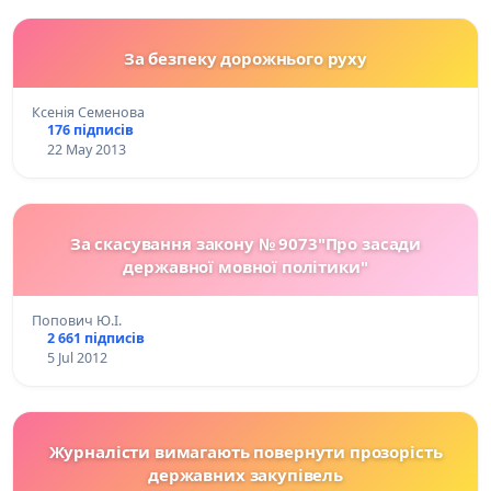
За безпеку дорожнього руху
Ксенія Семенова
176 підписів
22 May 2013
За скасування закону № 9073"Про засади
державної мовної політики"
Попович Ю.І.
2 661 підписів
5 Jul 2012
Журналісти вимагають повернути прозорість
державних закупівель