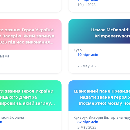
10 Jul 2023
и звання Героя України
Немає McDonald'
 Валерію .Який загинув
Krimpenerwaar
2023 під час виконання
 завдання на Донеччині.
Kyan
10 підписів
 мама
в
23
23 May 2023
и звання Героя України
Шановний пане Презид
ицького Дмитра
надати звання героя 
ировича, який загинув
(посмертно) моєму чо
2022 під час виконання
Військовослужбовцю
 завдання поблизу села
Кухарук Василю Вале
асія Ігорівна
Кухарук Вікторія Вікторівна -д
вка, Донецька область
(03.01.1992 -14.01.2023) 
ів
62 підписів
найдорожче своє ж
3
3 May 2023