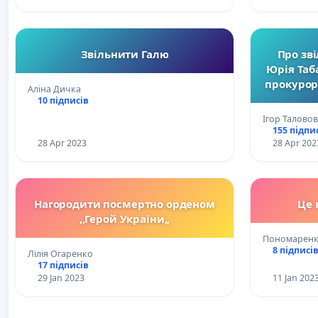
Звільнити Галю
Про зв
Юрія Таб
прокурор
Аліна Дичка
та вжитт
10 підписів
щодо п
Ігор Таловов
про
155 підпи
будіве
28 Apr 2023
28 Apr 202
Нагородити посмертно орденом
Це 
,,Герой України,,
Пономаренк
8 підписі
Лілія Огаренко
17 підписів
29 Jan 2023
11 Jan 202