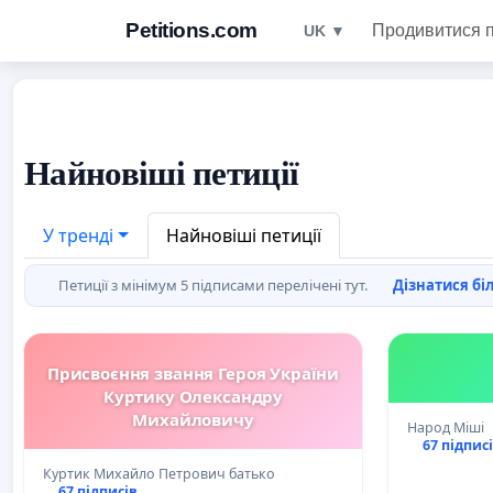
Petitions.com
Продивитися п
UK ▼
Найновіші петиції
У тренді
Найновіші петиції
Петиції з мінімум 5 підписами перелічені тут.
Дізнатися біл
Присвоєння звання Героя України
Куртику Олександру
Михайловичу
Народ Міші
67 підпис
Куртик Михайло Петрович батько
67 підписів