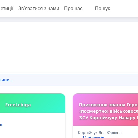
етиції
Зв'язатися з нами
Про нас
Пошук
ьше...
FreeLebiga
Присвоєння звання Геро
(посмертно) військово
ЗСУ Корнійчуку Назару 
ів
Корнійчук Яна Юріївна
14 підписів