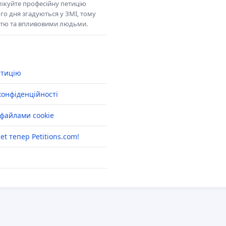
ікуйте професійну петицію
го дня згадуються у ЗМІ, тому
істю та впливовими людьми.
етицію
конфіденційності
файлами cookie
net тепер Petitions.com!