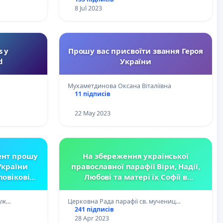
International Server
8 Jul 2023
s у
Прошу вас присвоїти звання Героя
d
України
Мухаметдинова Оксана Віталіївна
11 підписів
22 May 2023
ент прошу
На збереження української
України
православної парафії Віри, Надії,
ловікові
Любові та матері їх Софії в
 77 дшв
Стокгольмі у лоні УПЦ в діаспорі.
рійович
/For the preservation of the
руж…
Церковна Рада парафії св. мучениц…
який відав
Ukrainian parish in Stockholm.
241 підписів
иття.
28 Apr 2023