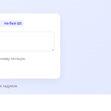
На базі ШІ
онливу петицію.
за задумом