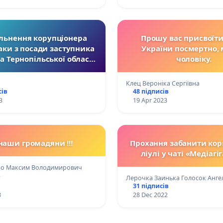
ільнення корупціонера
Прошу вас присвоїти
аки з посади заступника
України посмертно,
а Тернопільської області
чоловіку.
я невідкладних заходів
рипинення кришування
Клец Вероніка Сергіївна
курорами оборудок
сів
48 підписів
льної мафії Тернополя
3
19 Apr 2023
наши громадяни !!!
Прохання забанити кор
ліулі у чаті «Медіагі
о Максим Володимирович
в
Лерочка Заинька Голосок Анге
31 підписів
3
28 Dec 2022