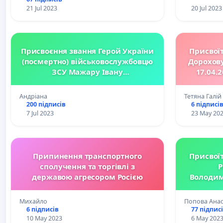
21 Jul 2023
20 Jul 2023
Присвоєння звання Герой України
Присвоїт
(посмертно) військовослужбовцю
Дорохову
ЗСУ Мажару Івану
17.04.
Олександровичу
бойового
Андріана
Тетяна Галій
200 підписів
6 підписі
7 Jul 2023
23 May 20
Припинення транспортного
Присвоїт
сполучення та торгівлі з
Р
державою агресором Росією
Володим
18.05.
бойового
Михайло
Попова Анаст
Яковлі
6 підписів
77 підпис
10 May 2023
6 May 202