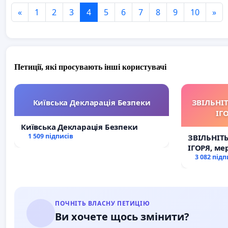
«
1
2
3
4
5
6
7
8
9
10
»
Петиції, які просувають інші користувачі
Київська Декларація Безпеки
ЗВІЛЬНІ
ІГ
Київська Декларація Безпеки
1 509 підписів
ЗВІЛЬНІТ
ІГОРЯ, ме
3 082 підп
ПОЧНІТЬ ВЛАСНУ ПЕТИЦІЮ
Ви хочете щось змінити?