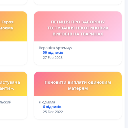
 Героя
ПЕТИЦІЯ ПРО ЗАБОРОНУ
 моєму
ТЕСТУВАННЯ НІКОТИНОВИХ
ВИРОБІВ НА ТВАРИНАХ
Вероніка Артемчук
56 підписів
27 Feb 2023
истувача
Поновити виплати одиноким
ганти».
матерям
льский
Людмила
6 підписів
25 Dec 2022