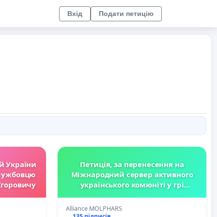
Вхід
Подати петицію
й України
Петиція, за перенесення на
службовцю
Міжнародний сервер активного
Ігоровичу
українського комюніті у грі
Neverwinter/Petition to transfer the
active Ukrainian community in
Alliance MOLPHARS
Neverwinter Online to the
135 підписів